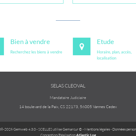
Bien à vendre
Etude
Recherchez les biens à vendre
Horaire, plan, accès,
localisation
SELAS CLEOVAL
Mandataire Judiciaire
14 boulevard de la Paix, CS 22173, 56005 Vannes Cedex
08-2026 Gemweb 4.3.0
- SCELLES utilise
Gemarcur ©
-
Mentions légales
-
Données person
Conception/Réalisation
Atlantic Log