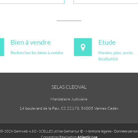
Bien à vendre
Etude
Recherchez les biens à vendre
Horaire, plan, accès,
localisation
SELAS CLEOVAL
Mandataire Judiciaire
14 boulevard de la Paix, CS 22173, 56005 Vannes Cedex
08-2026 Gemweb 4.3.0
- SCELLES utilise
Gemarcur ©
-
Mentions légales
-
Données person
Conception/Réalisation
Atlantic Log