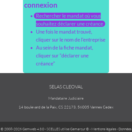
connexion
Rechercher le mandat où vous
souhaitez déclarer une créance
Une fois le mandat trouvé,
cliquer sur le nom de l'entreprise
Au sein de la fiche mandat,
cliquer sur "déclarer une
créance"
SELAS CLEOVAL
Mandataire Judiciaire
14 boulevard de la Paix, CS 22173, 56005 Vannes Cedex
© 2008-2026 Gemweb 4.3.0
- SCELLES utilise
Gemarcur ©
-
Mentions légales
-
Données