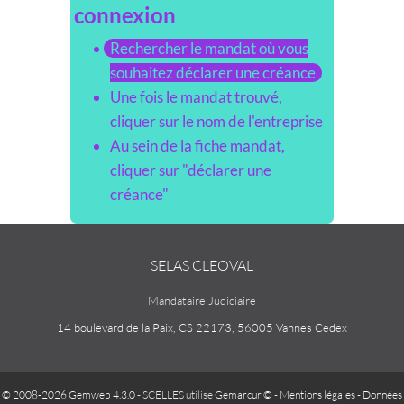
connexion
Rechercher le mandat où vous
souhaitez déclarer une créance
Une fois le mandat trouvé,
cliquer sur le nom de l'entreprise
Au sein de la fiche mandat,
cliquer sur "déclarer une
créance"
SELAS CLEOVAL
Mandataire Judiciaire
14 boulevard de la Paix, CS 22173, 56005 Vannes Cedex
© 2008-2026 Gemweb 4.3.0
- SCELLES utilise
Gemarcur ©
-
Mentions légales
-
Données