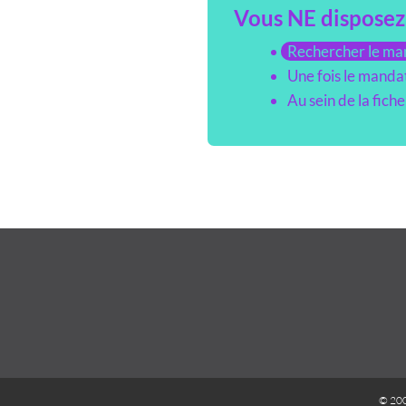
Vous NE disposez 
Rechercher le man
Une fois le mandat
Au sein de la fich
© 20