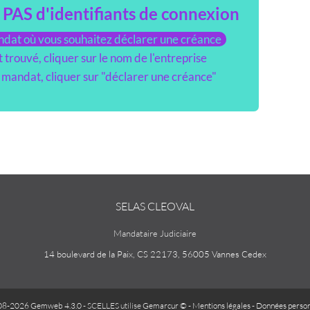
PAS d'identifiants de connexion
dat où vous souhaitez déclarer une créance
 trouvé, cliquer sur le nom de l'entreprise
e mandat, cliquer sur "déclarer une créance"
SELAS CLEOVAL
Mandataire Judiciaire
14 boulevard de la Paix, CS 22173, 56005 Vannes Cedex
08-2026 Gemweb 4.3.0
- SCELLES utilise
Gemarcur ©
-
Mentions légales
-
Données person