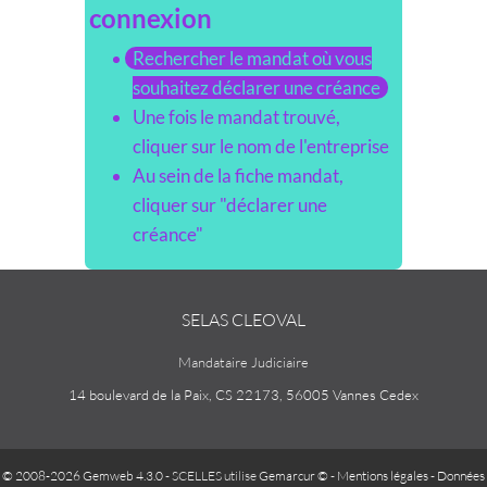
connexion
Rechercher le mandat où vous
souhaitez déclarer une créance
Une fois le mandat trouvé,
cliquer sur le nom de l'entreprise
Au sein de la fiche mandat,
cliquer sur "déclarer une
créance"
SELAS CLEOVAL
Mandataire Judiciaire
14 boulevard de la Paix, CS 22173, 56005 Vannes Cedex
© 2008-2026 Gemweb 4.3.0
- SCELLES utilise
Gemarcur ©
-
Mentions légales
-
Données