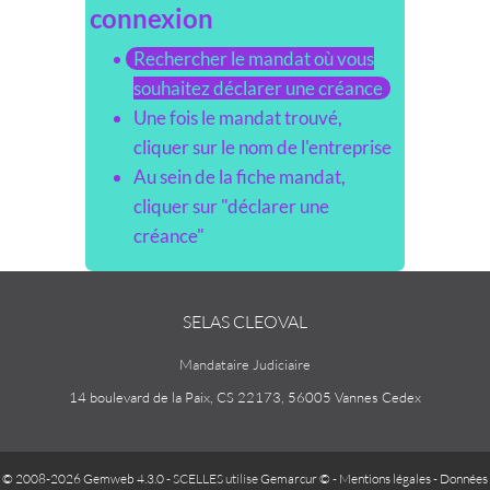
connexion
Rechercher le mandat où vous
souhaitez déclarer une créance
Une fois le mandat trouvé,
cliquer sur le nom de l'entreprise
Au sein de la fiche mandat,
cliquer sur "déclarer une
créance"
SELAS CLEOVAL
Mandataire Judiciaire
14 boulevard de la Paix, CS 22173, 56005 Vannes Cedex
© 2008-2026 Gemweb 4.3.0
- SCELLES utilise
Gemarcur ©
-
Mentions légales
-
Données