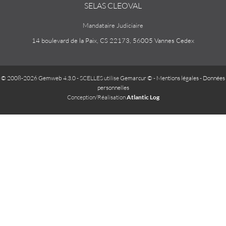
SELAS CLEOVAL
Mandataire Judiciaire
14 boulevard de la Paix, CS 22173, 56005 Vannes Cedex
© 2008-2026 Gemweb 4.3.0
- SCELLES utilise
Gemarcur ©
-
Mentions légales
-
Données
personnelles
Conception/Réalisation
Atlantic Log