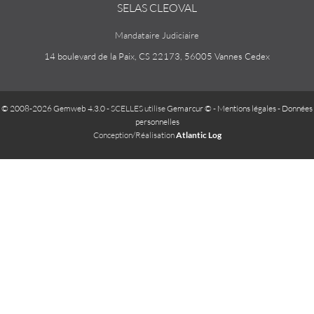
SELAS CLEOVAL
Mandataire Judiciaire
14 boulevard de la Paix, CS 22173, 56005 Vannes Cedex
© 2008-2026 Gemweb 4.3.0
- SCELLES utilise
Gemarcur ©
-
Mentions légales
-
Données
personnelles
Conception/Réalisation
Atlantic Log