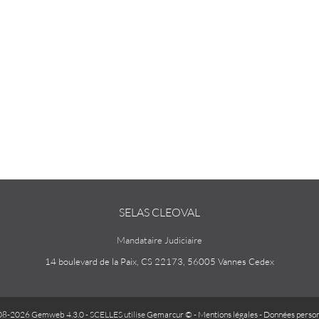
SELAS CLEOVAL
Mandataire Judiciaire
14 boulevard de la Paix, CS 22173, 56005 Vannes Cedex
08-2026 Gemweb 4.3.0
- SCELLES utilise
Gemarcur ©
-
Mentions légales
-
Données person