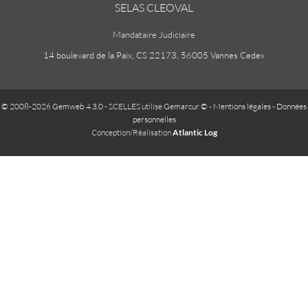
SELAS CLEOVAL
Mandataire Judiciaire
14 boulevard de la Paix, CS 22173, 56005 Vannes Cedex
© 2008-2026 Gemweb 4.3.0
- SCELLES utilise
Gemarcur ©
-
Mentions légales
-
Données
personnelles
Conception/Réalisation
Atlantic Log