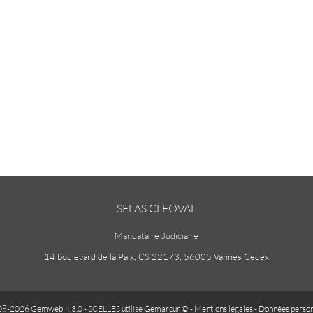
SELAS CLEOVAL
Mandataire Judiciaire
14 boulevard de la Paix, CS 22173, 56005 Vannes Cedex
08-2026 Gemweb 4.3.0
- SCELLES utilise
Gemarcur ©
-
Mentions légales
-
Données person