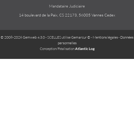
Mandataire Judiciaire
14 boulevard de la Paix, CS 22173, 56005 Vannes Cedex
© 2008-2026 Gemweb 4.3.0
- SCELLES utilise
Gemarcur ©
-
Mentions légales
-
Données
personnelles
Conception/Réalisation
Atlantic Log