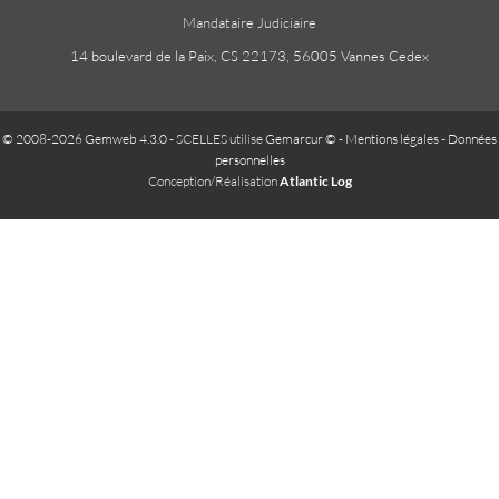
Mandataire Judiciaire
14 boulevard de la Paix, CS 22173, 56005 Vannes Cedex
© 2008-2026 Gemweb 4.3.0
- SCELLES utilise
Gemarcur ©
-
Mentions légales
-
Données
personnelles
Conception/Réalisation
Atlantic Log