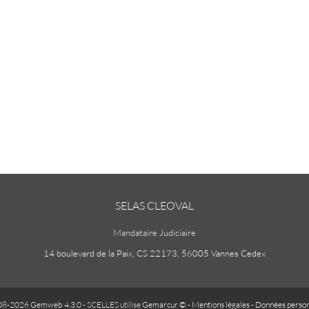
SELAS CLEOVAL
Mandataire Judiciaire
14 boulevard de la Paix, CS 22173, 56005 Vannes Cedex
08-2026 Gemweb 4.3.0
- SCELLES utilise
Gemarcur ©
-
Mentions légales
-
Données person