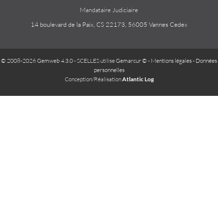
Mandataire Judiciaire
14 boulevard de la Paix, CS 22173, 56005 Vannes Cedex
© 2008-2026 Gemweb 4.3.0
- SCELLES utilise
Gemarcur ©
-
Mentions légales
-
Données
personnelles
Conception/Réalisation
Atlantic Log