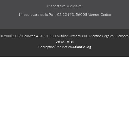
Mandataire Judiciaire
14 boulevard de la Paix, CS 22173, 56005 Vannes Cedex
© 2008-2026 Gemweb 4.3.0
- SCELLES utilise
Gemarcur ©
-
Mentions légales
-
Données
personnelles
Conception/Réalisation
Atlantic Log