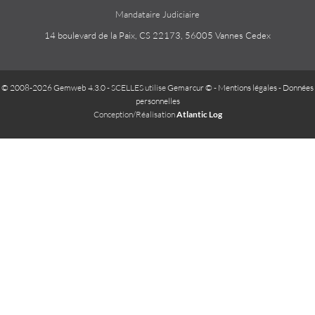
Mandataire Judiciaire
14 boulevard de la Paix, CS 22173, 56005 Vannes Cedex
© 2008-2026 Gemweb 4.3.0
- SCELLES utilise
Gemarcur ©
-
Mentions légales
-
Données
personnelles
Conception/Réalisation
Atlantic Log