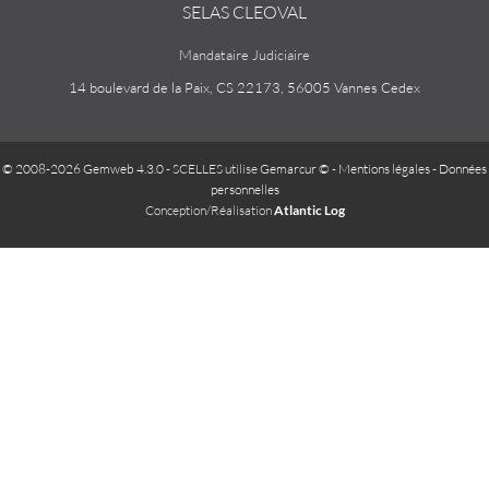
SELAS CLEOVAL
Mandataire Judiciaire
14 boulevard de la Paix, CS 22173, 56005 Vannes Cedex
© 2008-2026 Gemweb 4.3.0
- SCELLES utilise
Gemarcur ©
-
Mentions légales
-
Données
personnelles
Conception/Réalisation
Atlantic Log