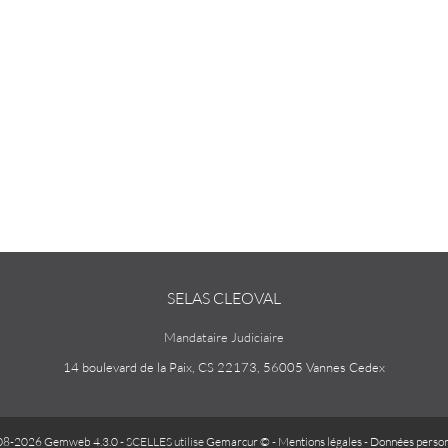
SELAS CLEOVAL
Mandataire Judiciaire
14 boulevard de la Paix, CS 22173, 56005 Vannes Cedex
08-2026 Gemweb 4.3.0
- SCELLES utilise
Gemarcur ©
-
Mentions légales
-
Données person