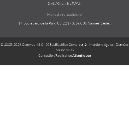
SELAS CLEOVAL
Mandataire Judiciaire
14 boulevard de la Paix, CS 22173, 56005 Vannes Cedex
© 2008-2026 Gemweb 4.3.0
- SCELLES utilise
Gemarcur ©
-
Mentions légales
-
Données
personnelles
Conception/Réalisation
Atlantic Log