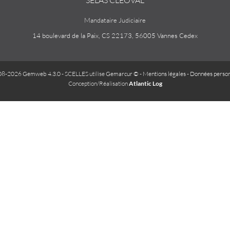
SELAS CLEOVAL
Mandataire Judiciaire
14 boulevard de la Paix, CS 22173, 56005 Vannes Cedex
08-2026 Gemweb 4.3.0
- SCELLES utilise
Gemarcur ©
-
Mentions légales
-
Données person
Conception/Réalisation
Atlantic Log