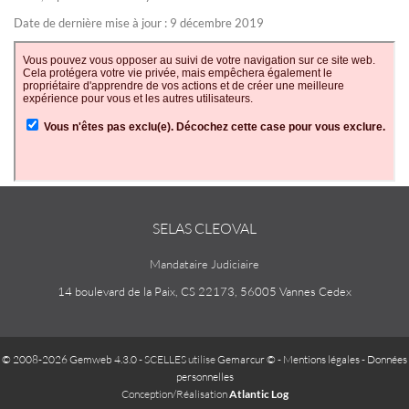
Date de dernière mise à jour : 9 décembre 2019
SELAS CLEOVAL
Mandataire Judiciaire
14 boulevard de la Paix, CS 22173, 56005 Vannes Cedex
© 2008-2026 Gemweb 4.3.0
- SCELLES utilise
Gemarcur ©
-
Mentions légales
-
Données
personnelles
Conception/Réalisation
Atlantic Log